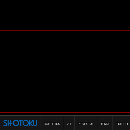
Filename: layout/user_ma
Line Number: 46
A PHP Error was encounte
Severity: 8192
Message: strlen(): Passing 
type string is deprecated
Filename: layout/user_ma
Line Number: 51
ROBOTICS
VR
PEDESTAL
HEADS
TRIPOD