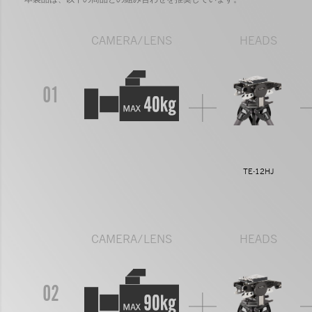
CAMERA/LENS
HEADS
01
TE-12HJ
CAMERA/LENS
HEADS
02