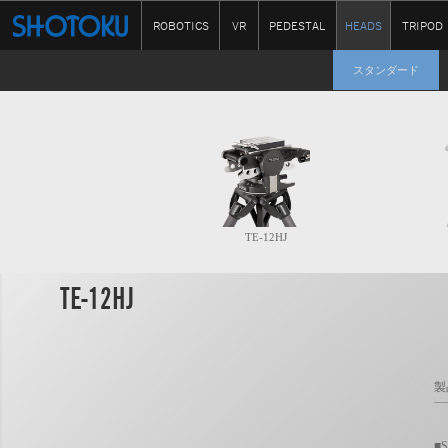
ROBOTICS
VR
PEDESTAL
HEADS
TRIPOD
スタンダード
TE-12HJ
TE-12HJ
製
■