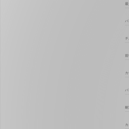
最
パ
チ
前
カ
パ
耐
カ