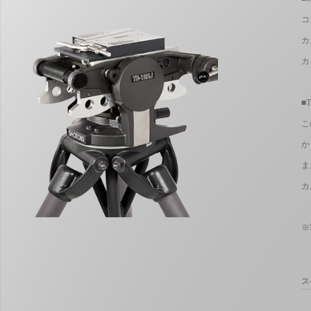
コ
カ
カ
■
こ
か
ま
カ
※
ス