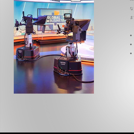
な
ま
●
●
●
事