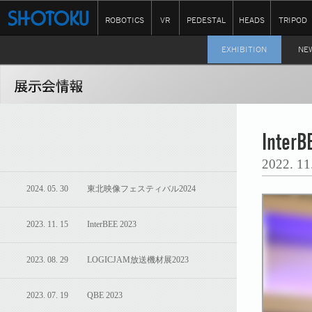
ROBOTICS
VR
PEDESTAL
HEADS
TRIPOD
EXHIBITION
NE
InterB
2022. 
2024. 05. 30 東北映像フェスティバル2024
2023. 11. 15 InterBEE 2023
2023. 08. 29 LOGICJAM放送機材展2023
2023. 07. 19 QBE 2023