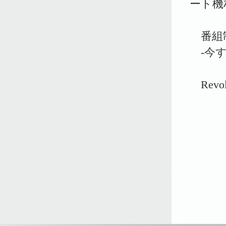
ート機
番組
-今す
Revolu